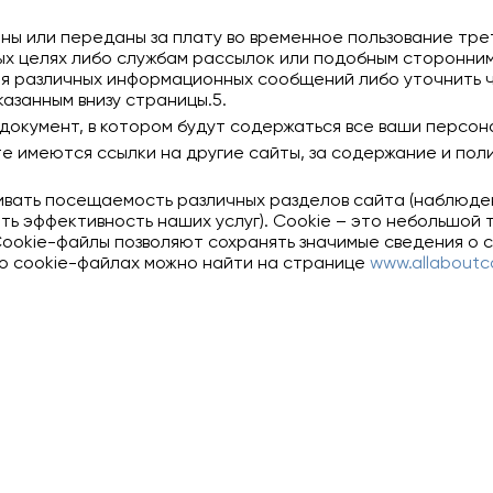
ы или переданы за плату во временное пользование трет
ых целях либо службам рассылок или подобным сторонни
ия различных информационных сообщений либо уточнить ч
казанным внизу страницы.5.
документ, в котором будут содержаться все ваши персон
те имеются ссылки на другие сайты, за содержание и по
живать посещаемость различных разделов сайта (наблюде
ть эффективность наших услуг). Cookie – это небольшой
Cookie-файлы позволяют сохранять значимые сведения о
о cookie-файлах можно найти на странице
www.allaboutc