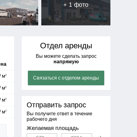
+ 1 фото
Отдел аренды
Вы можете сделать запрос
напрямую
ена
/ м
2
Связаться с отделом аренды
/ м
2
/ м
2
Отправить запрос
/ м
2
Вы получите ответ в течение
рабочего дня
Желаемая площадь
2